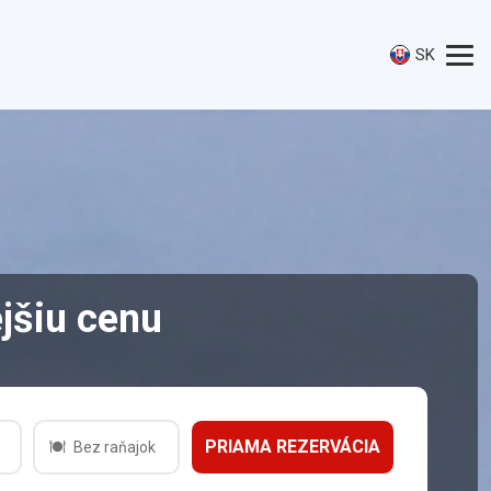
SK
jšiu cenu
Bez raňajok